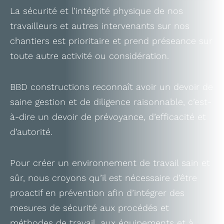
La sécurité et l’intégrité physique de nos
travailleurs et autres intervenants sur nos
chantiers est prioritaire et prend préseance sur
toute autre activité ou considération.
BBD constructions reconnaît avoir un devoir de
saine gestion et de diligence raisonnable, c’est-
à-dire un devoir de prévoyance, d’efficacité et
d’autorité.
Pour créer un environnement de travail sain et
sûr, nous croyons qu’il est nécessaire d’être
proactif en prévention afin d’intégrer des
mesures de sécurité aux procédés et
méthodes de travail, aux équipements et à