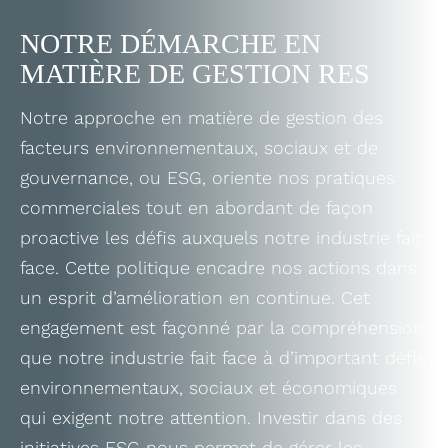
NOTRE DÉMARCHE EN
MATIÈRE DE GESTION RES
Notre approche en matière de gestion des
facteurs environnementaux, sociaux et de
gouvernance, ou ESG, oriente nos pratiques
commerciales tout en abordant de façon
proactive les défis auxquels notre industrie fait
face. Cette politique encadre nos actions dans
un esprit d’amélioration en continue. Cet
engagement est façonné par la compréhension
que notre industrie fait face à d’important défis
environnementaux, sociaux et économiques
qui exigent notre attention. Investir dans des
initiatives ESG nous permet de gérer les