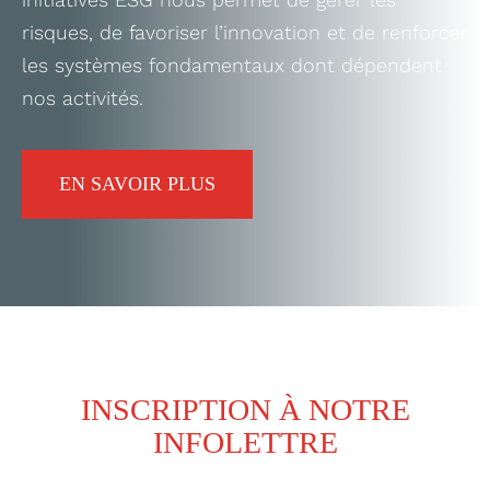
risques, de favoriser l’innovation et de renforcer
les systèmes fondamentaux dont dépendent
nos activités.
EN SAVOIR PLUS
INSCRIPTION À NOTRE
INFOLETTRE