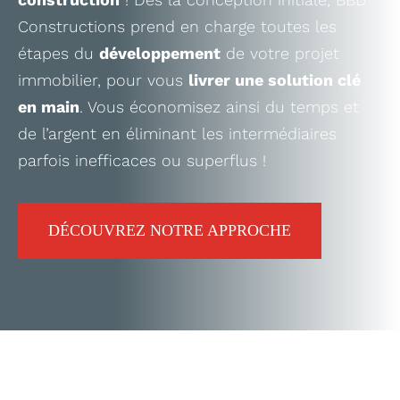
Constructions prend en charge toutes les
étapes du
développement
de votre projet
immobilier, pour vous
livrer une solution clé
en main
. Vous économisez ainsi du temps et
de l’argent en éliminant les intermédiaires
parfois inefficaces ou superflus !
DÉCOUVREZ NOTRE APPROCHE