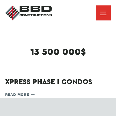
Skip
to
content
13 500 000$
XPRESS PHASE I CONDOS
XPRESS
READ MORE
PHASE
I
CONDOS